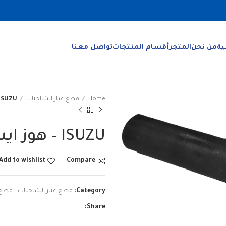
ية
من نحن
المتجر
أقسام المنتجات
تواصل معنا
Home
قطع غيار الشاحنات
ISUZU – هوز ايسوز
ISUZU – هوز ايسوزو
Add to wishlist
Compare
Category:
قطع غيار الشاحنات
,
قطع 
Share: