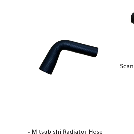
71
Scan
/ 620
/ 871
04 /
 5464
Mitsubishi Radiator Hose –