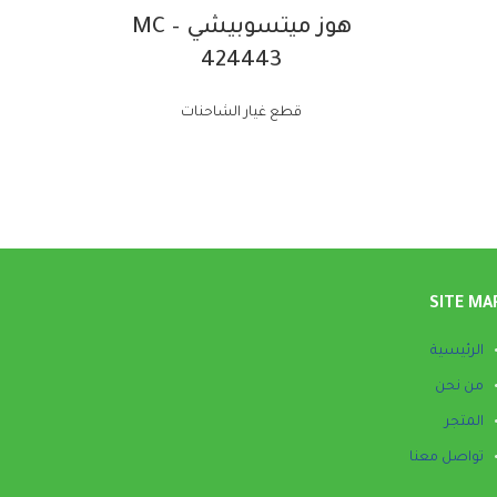
هوز ميتسوبيشي – MC
424443
قطع غيار الشاحنات
SITE MA
الرئيسية
من نحن
المتجر
تواصل معنا