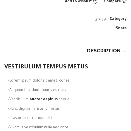
Add to wishlist
Compare
Category:
هيونداي
Share:
DESCRIPTION
VESTIBULUM TEMPUS METUS
Lorem ipsum dolor sit amet, conse.
Aliquam tincidunt mauris eu risus.
Vestibulum
auctor dapibus
neque.
Nunc dignissim risus id metus.
Cras ornare tristique elit.
Vivamus vestibulum nulla nec ante.