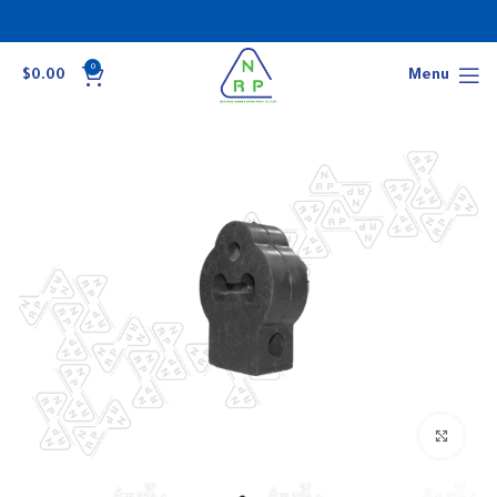
0
$
0.00
Menu
Click to enlarge